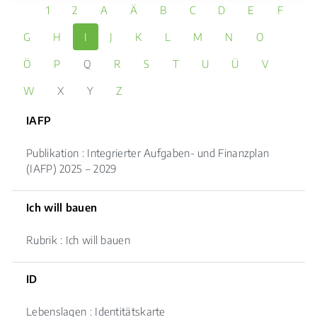
1
2
A
Ä
B
C
D
E
F
G
H
I
J
K
L
M
N
O
Ö
P
Q
R
S
T
U
Ü
V
W
X
Y
Z
IAFP
Publikation : Integrierter Aufgaben- und Finanzplan
(IAFP) 2025 – 2029
Ich will bauen
Rubrik : Ich will bauen
ID
Lebenslagen : Identitätskarte