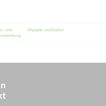
er- und
Altpapier und Karton
onsammlung
in
kt