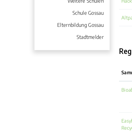
Weitere Schulen
Häck
Schule Gossau
Altp
Elternbildung Gossau
Stadtmelder
Reg
Sam
Bioa
Easy
Recy