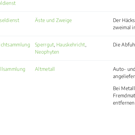
ldienst
seldienst
Äste und Zweige
Der Häcks
zweimal i
ichtsammlung
Sperrgut
,
Hauskehricht
,
Die Abfuh
Neophyten
llsammlung
Altmetall
Auto- und
angeliefe
Bei Metal
Fremdmater
entfernen