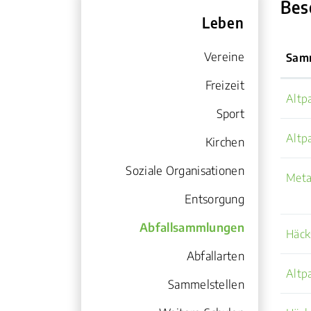
Bes
Leben
Vereine
Sam
Freizeit
Altp
Sport
Altp
Kirchen
Soziale Organisationen
Meta
Entsorgung
Abfallsammlungen
Häck
(ausgewählt)
Abfallarten
Altp
Sammelstellen