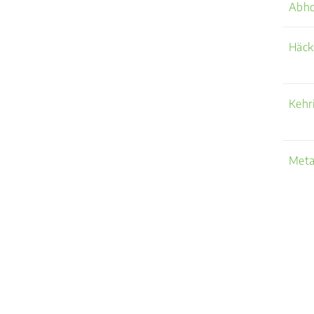
Abho
Häck
Kehr
Meta