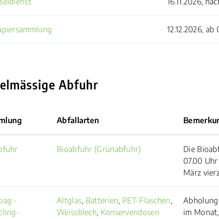
seldienst
16.11.2026, na
apiersammlung
12.12.2026, ab
elmässige Abfuhr
mlung
Abfallarten
Bemerku
bfuhr
Bioabfuhr (Grünabfuhr)
Die Bioab
07.00 Uhr
März vier
bag -
Altglas
,
Batterien
,
PET-Flaschen
,
Abholung 
cling-
Weissblech
,
Konservendosen
im Monat,