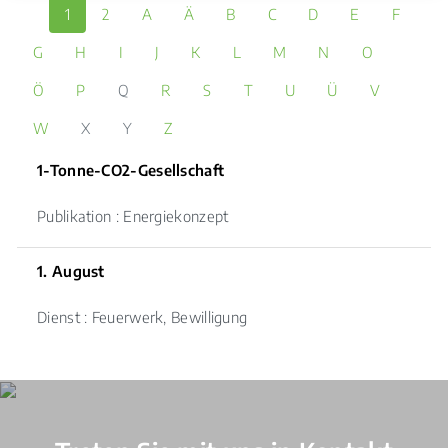
1
2
A
Ä
B
C
D
E
F
G
H
I
J
K
L
M
N
O
Ö
P
Q
R
S
T
U
Ü
V
W
X
Y
Z
1-Tonne-CO2-Gesellschaft
Publikation : Energiekonzept
1. August
Dienst : Feuerwerk, Bewilligung
Verschiedene Informationen