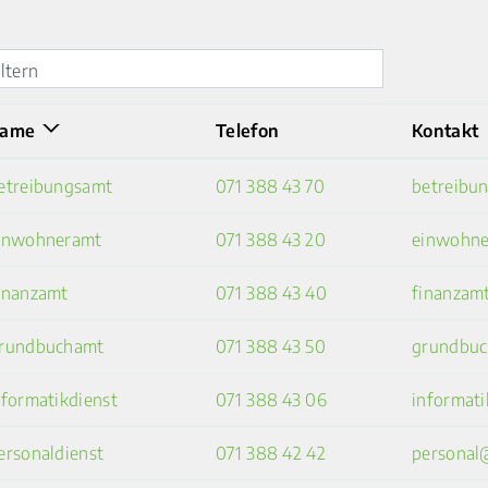
iltern
ame
Telefon
Kontakt
etreibungsamt
071 388 43 70
betreibu
inwohneramt
071 388 43 20
einwohne
inanzamt
071 388 43 40
finanzam
rundbuchamt
071 388 43 50
grundbuc
nformatikdienst
071 388 43 06
informat
ersonaldienst
071 388 42 42
personal