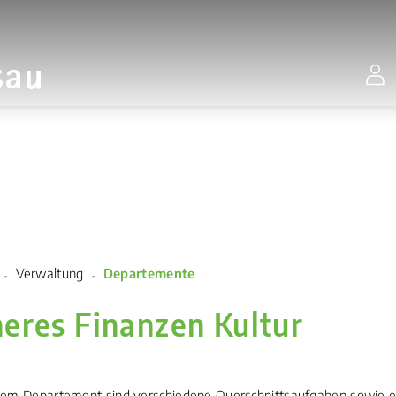
Stadt Gossau
(ausgewählt)
Verwaltung
Departemente
neres Finanzen Kultur
sem Departement sind verschiedene Querschnittsaufgaben sowie e