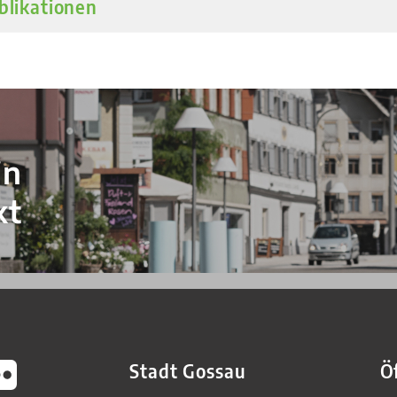
blikationen
in
kt
Stadt Gossau
Ö
be
u Flickr