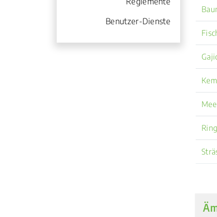
Reglemente
Bau
Benutzer-Dienste
Fisc
Gaji
Kemp
Mee
Ring
Strä
Äm