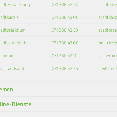
tadtentwicklung
071 388 42 20
stadtent
tadtkanzlei
071 388 43 00
stadtkan
tadtpräsidium
071 388 42 53
stadtpra
tadtschreiberin
071 388 43 00
beatrice
teueramt
071 388 43 10
steueram
ivilstandsamt
071 388 42 25
zivilsta
emen
line-Dienste