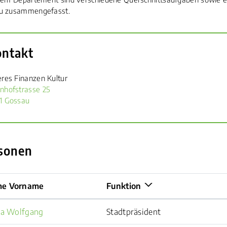
u zusammengefasst.
ehörige Objekte
ontakt
eres Finanzen Kultur
nhofstrasse 25
1 Gossau
sonen
e Vorname
Funktion
la Wolfgang
Stadtpräsident