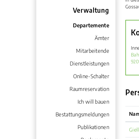
Gossa
Verwaltung
Zug
Departemente
K
(ausgewählt)
Ämter
Inn
Mitarbeitende
Bah
920
Dienstleistungen
Online-Schalter
Raumreservation
Per
Ich will bauen
Nam
Bestattungsmeldungen
Publikationen
Giel