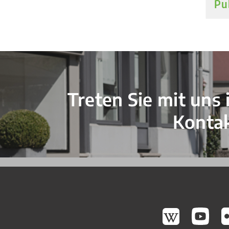
Pu
Verschiedene Informationen
Treten Sie mit uns 
Konta
Gossau Wikipedia
Gossau Youtu
Gossa