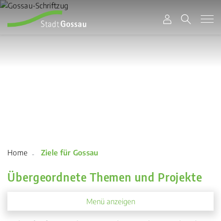
zur Startseite
Direkt zur Hauptnavigation
Direkt zum Inhalt
Direkt zur Suche
Direkt zum Stichwortverzeichnis
Stadt Gossau
(ausgewählt)
Ziele für Gossau
Übergeordnete Themen und Projekte
Menü anzeigen