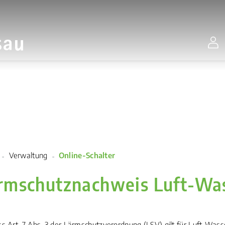
Stadt Gossau
(ausgewählt)
Verwaltung
Online-Schalter
rmschutznachweis Luft-W
 Art. 7 Abs. 3 der Lärmschutzverordnung (LSV) gilt für Luft-Wa