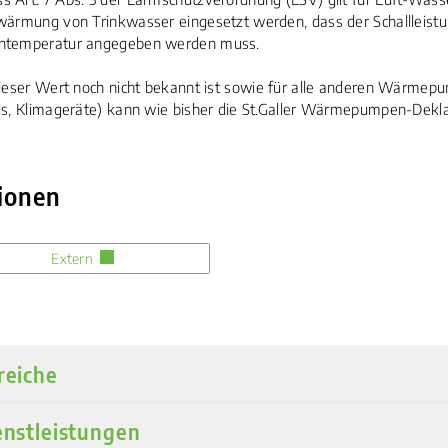
wärmung von Trinkwasser eingesetzt werden, dass der Schallleist
ehörige Objekte
ntemperatur angegeben werden muss.
dieser Wert noch nicht bekannt ist sowie für alle anderen Wärme
ls, Klimageräte) kann wie bisher die St.Galler Wärmepumpen-Dekla
ionen
Extern
reiche
enstleistungen