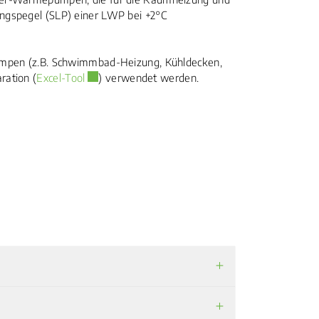
ungspegel (SLP) einer LWP bei +2°C
pumpen (z.B. Schwimmbad-Heizung, Kühldecken,
Externer Link wird in einem neuen Fenster geöff
ration (
Excel-Tool
) verwendet werden.