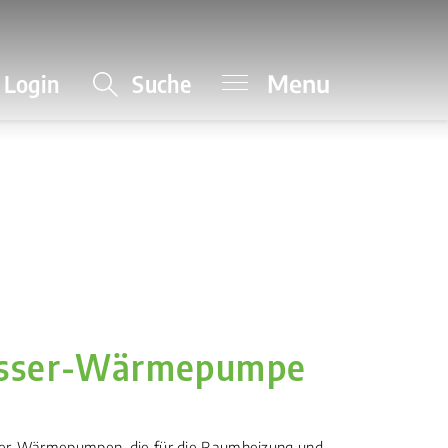
Menu
Login
Suche
asser-Wärmepumpe
sser-Wärmepumpen, die für die Raumheizung und