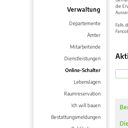
die Er
Verwaltung
Zug
Ausse
Departemente
Falls 
Fancoi
Ämter
Mitarbeitende
Akt
Dienstleistungen
Online-Schalter
(ausgewählt)
Lebenslagen
Raumreservation
Ich will bauen
Be
Bestattungsmeldungen
Di