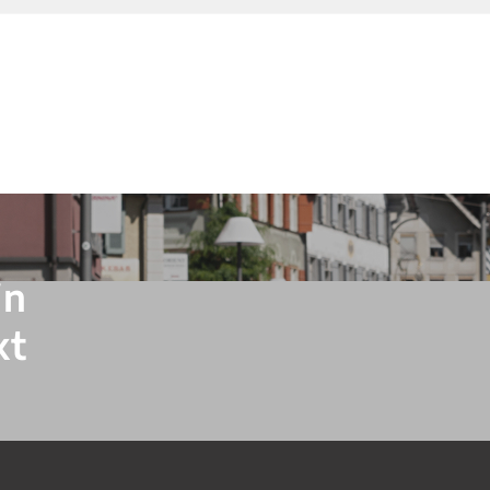
in
kt