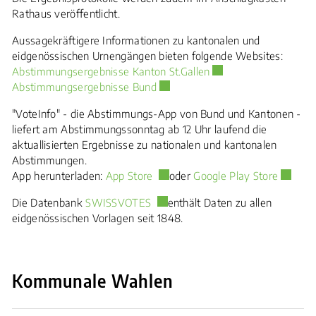
Rathaus veröffentlicht.
Aussagekräftigere Informationen zu kantonalen und
eidgenössischen Urnengängen bieten folgende Websites:
Externer Link wird in 
Abstimmungsergebnisse Kanton St.Gallen
Externer Link wird in einem neuen
Abstimmungsergebnisse Bund
"VoteInfo" - die Abstimmungs-App von Bund und Kantonen -
liefert am Abstimmungssonntag ab 12 Uhr laufend die
aktuallisierten Ergebnisse zu nationalen und kantonalen
Abstimmungen.
Externer Link wird in einem neuen
Externe
App herunterladen:
App Store
oder
Google Play Store
Externer Link wird in einem neuen
Die Datenbank
SWISSVOTES
enthält Daten zu allen
eidgenössischen Vorlagen seit 1848.
Kommunale Wahlen